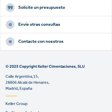
Footer
CTAs
Solicite un presupuesto
Envíe otras consultas
Contacte con nosotros
© 2025 Copyright Keller Cimentaciones, SLU
Calle Argentina,15,
28806 Alcalá de Henares,
Madrid, España
Footer
Keller Group
links