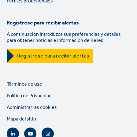
Perfiles profesionales
Regístrese para recibir alertas
A continuación introduzca sus preferencias y detalles
para obtener noticias e información de Keller.
Regístrese para recibir alertas
Legal
So
Términos de uso
links
lin
Politica de Privacidad
Administrar las cookies
Mapa del sitio