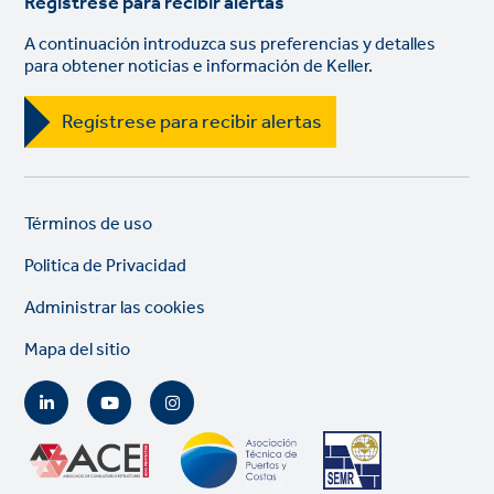
Regístrese para recibir alertas
A continuación introduzca sus preferencias y detalles
para obtener noticias e información de Keller.
Regístrese para recibir alertas
Legal
So
Términos de uso
links
lin
Politica de Privacidad
Administrar las cookies
Mapa del sitio