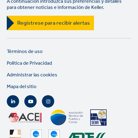
A continuación introduzca sus preferencias y detalles
para obtener noticias e información de Keller.
Regístrese para recibir alertas
Legal
So
Términos de uso
links
lin
Politica de Privacidad
Administrar las cookies
Mapa del sitio