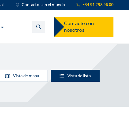
nal
Contactos en el mundo
+34 91 298 96 00
Contact
Contacte con
US
nosotros
Dropdown
Menu
Vista de mapa
Vista de lista