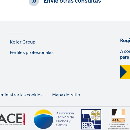
Envíe otras consultas
Providencia, Santiago (Chile)
Footer
Regí
Keller Group
links
A co
Perfiles profesionales
para
ministrar las cookies
Mapa del sitio