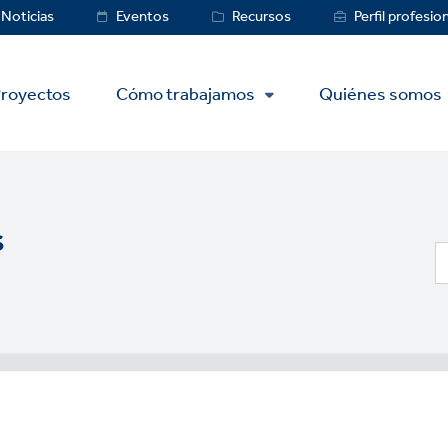
ce
Noticias
Eventos
Recursos
Perfil profesio
royectos
Cómo trabajamos
Quiénes somos
s