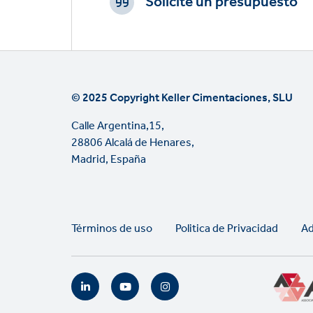
Solicite un presupuesto
www.keller.com.es
Ver en el mapa
Ver en el mapa
Más información
Más información
© 2025 Copyright Keller Cimentaciones, SLU
Calle Argentina,15,
28806 Alcalá de Henares,
Madrid, España
Legal
Términos de uso
Politica de Privacidad
Ad
links
Social
links