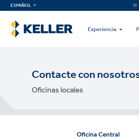
Skip
Servi
ESPAÑOL
Menu
to
main
content
Main
Experiencia
P
Menu
Contacte con nosotro
Oficinas locales
Oficina Central