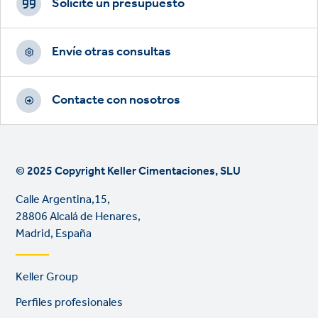
CTAs
Solicite un presupuesto
Envíe otras consultas
Contacte con nosotros
© 2025 Copyright Keller Cimentaciones, SLU
Calle Argentina,15,
28806 Alcalá de Henares,
Madrid, España
Footer
Keller Group
links
Perfiles profesionales