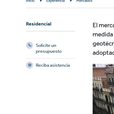
Breadcrumb
Inicio
Experiencia
Mercados
Residencial
El merc
medida 
geotécn
Solicite un
adoptad
presupuesto
Reciba asistencia