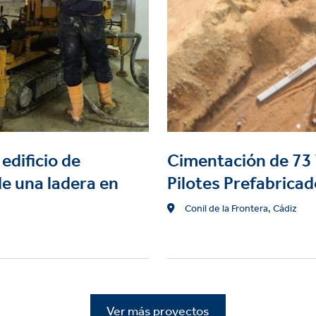
nados in situ
edificio de
Cimentación de 73 
de una ladera en
Pilotes Prefabrica
Location
Conil de la Frontera, Cádiz
Ver más proyectos