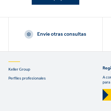
Envíe otras consultas
Footer
Regí
Keller Group
links
A co
Perfiles profesionales
para