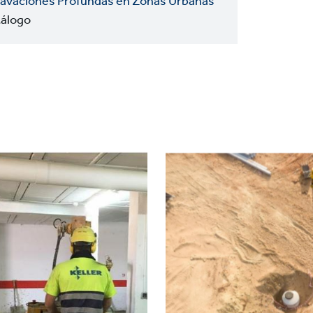
avaciones Profundas en Zonas Urbanas
álogo
Project
image
as