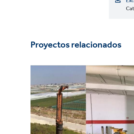
Exc
Cat
Proyectos relacionados
Project
image
Soluciones
Cimentaciones profund
Mercados
Residencial
Técnicas