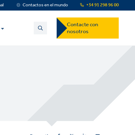
nal
Contactos en el mundo
+34 91 298 96 00
Contact
Contacte con
US
nosotros
Dropdown
Menu