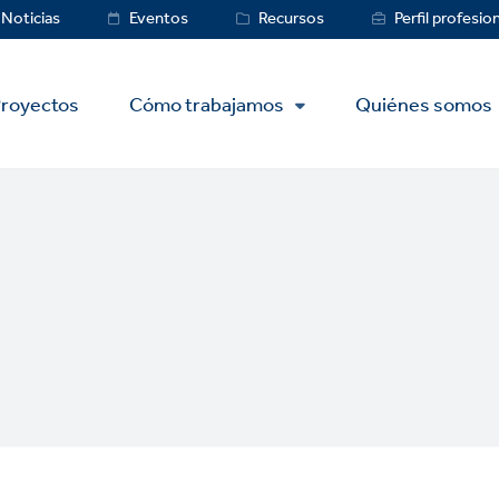
ce
Noticias
Eventos
Recursos
Perfil profesio
royectos
Cómo trabajamos
Quiénes somos