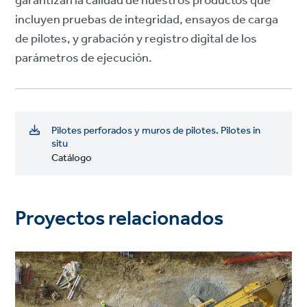
garantizan la calidad de nuestros productos que
incluyen pruebas de integridad, ensayos de carga
de pilotes, y grabación y registro digital de los
parámetros de ejecución.
Pilotes perforados y muros de pilotes. Pilotes in
situ
Catálogo
Proyectos relacionados
Project
image