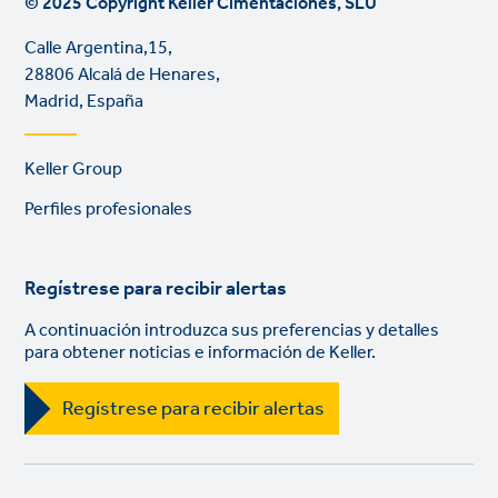
© 2025 Copyright Keller Cimentaciones, SLU
Calle Argentina,15,
28806 Alcalá de Henares,
Madrid, España
Footer
Keller Group
links
Perfiles profesionales
Regístrese para recibir alertas
A continuación introduzca sus preferencias y detalles
para obtener noticias e información de Keller.
Regístrese para recibir alertas