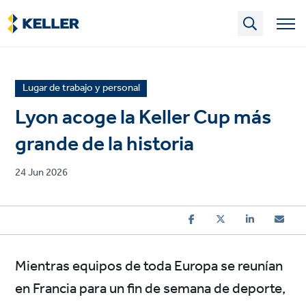
Skip
to
main
content
News
Lugar de trabajo y personal
article
Lyon acoge la Keller Cup más
category
grande de la historia
Published
24 Jun 2026
on
Mientras equipos de toda Europa se reunían
en Francia para un fin de semana de deporte,