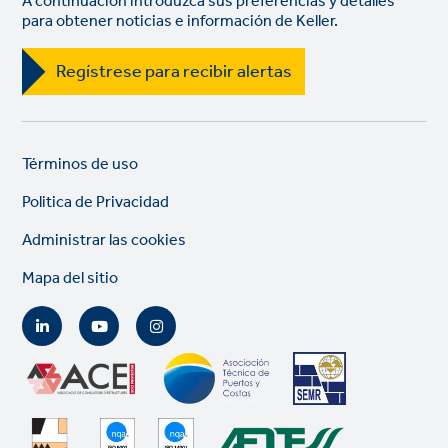
A continuación introduzca sus preferencias y detalles
para obtener noticias e información de Keller.
Regístrese para recibir alertas
Legal
So
Términos de uso
links
lin
Politica de Privacidad
Administrar las cookies
Mapa del sitio