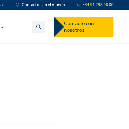
nal
Contactos en el mundo
+34 91 298 96 00
Contact
Contacte con
US
nosotros
Dropdown
Menu