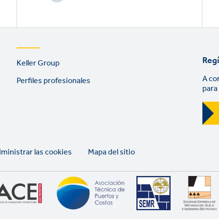
Footer
Regí
Keller Group
links
A co
Perfiles profesionales
para
ministrar las cookies
Mapa del sitio