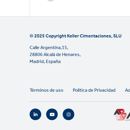
© 2025 Copyright Keller Cimentaciones, SLU
Calle Argentina,15,
28806 Alcalá de Henares,
Madrid, España
Legal
Términos de uso
Politica de Privacidad
Ad
links
Social
links