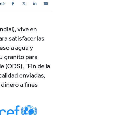
tir
dial), vive en
ra satisfacer las
ceso a agua y
u granito para
e (ODS), “Fin de la
alidad enviadas,
dinero a fines