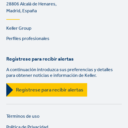
28806 Alcalá de Henares,
Madrid, España
Footer
Keller Group
links
Perfiles profesionales
Regístrese para recibir alertas
A continuación introduzca sus preferencias y detalles
para obtener noticias e información de Keller.
Regístrese para recibir alertas
Legal
So
Términos de uso
links
lin
Politica de Privacidad