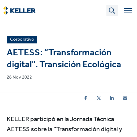
Skip
to
main
content
News
Corporativo
article
AETESS: “Transformación
category
digital". Transición Ecológica
Published
28 Nov 2022
on
KELLER participó en la Jornada Técnica
AETESS sobre la “Transformación digital y