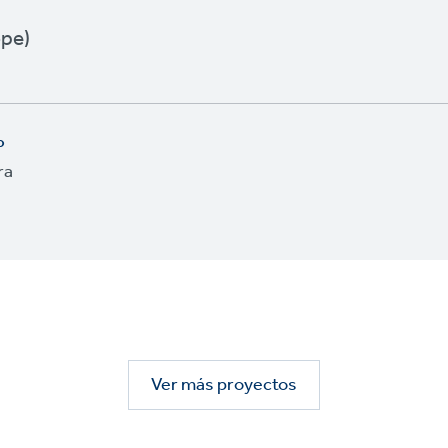
r
pe)
o
ra
Ver más proyectos