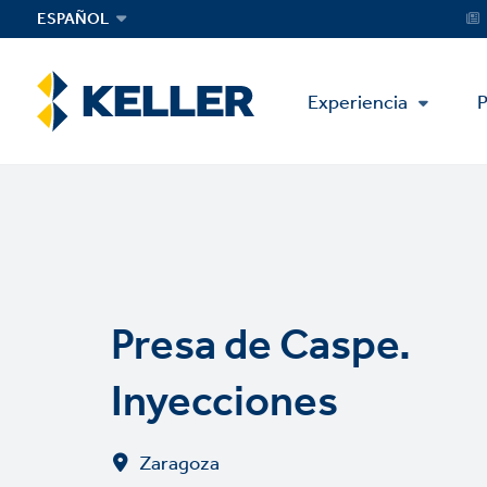
Skip
Servi
ESPAÑOL
Menu
to
main
content
Main
Experiencia
P
Menu
Presa de Caspe.
Inyecciones
Zaragoza