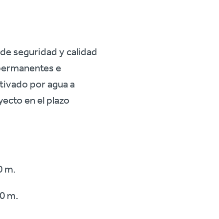
de seguridad y calidad
s permanentes e
tivado por agua a
yecto en el plazo
0 m.
80 m.