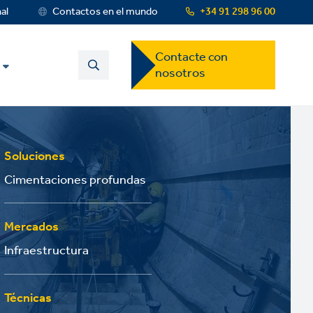
nal
Contactos en el mundo
+34 91 298 96 00
Contact
Contacte con
US
nosotros
Dropdown
Menu
Soluciones
Cimentaciones profundas
Mercados
Infraestructura
Técnicas