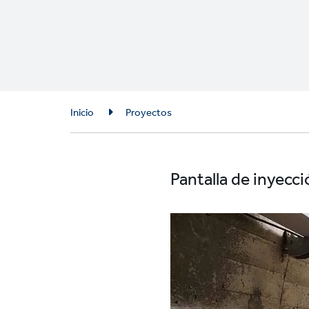
Breadcrumb
Inicio
Proyectos
Pantalla de inyecc