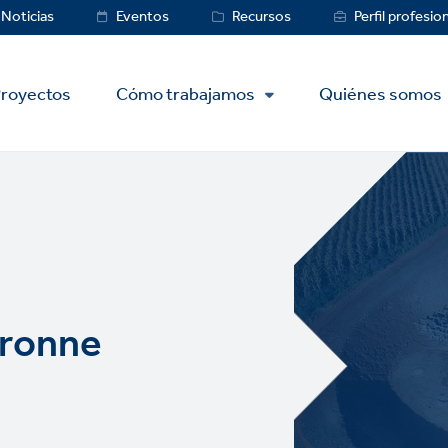
ce
Noticias
Eventos
Recursos
Perfil profesio
royectos
Cómo trabajamos
Quiénes somos
eronne