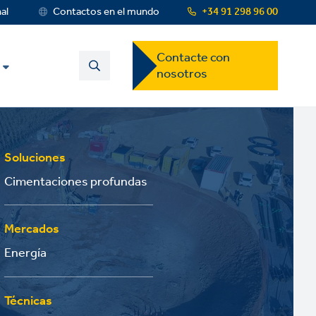
nal
Contactos en el mundo
+34 91 298 96 00
Contact
Contacte con
US
nosotros
Dropdown
Menu
Soluciones
Cimentaciones profundas
Mercados
Energía
Técnicas