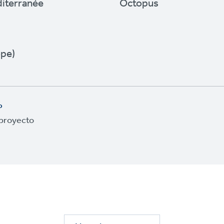
diterranée
Octopus
r
pe)
o
 proyecto