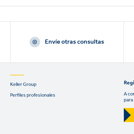
Envíe otras consultas
Footer
Regí
Keller Group
links
A co
Perfiles profesionales
para