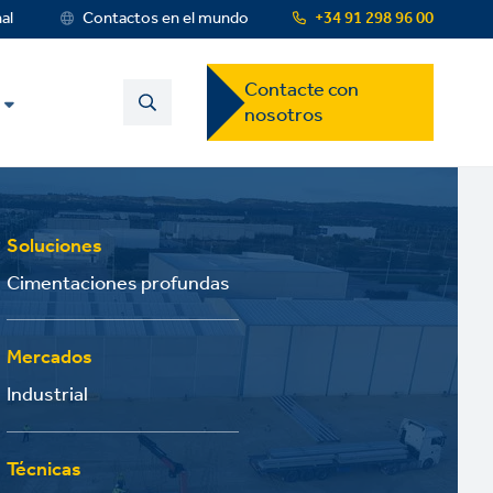
nal
Contactos en el mundo
+34 91 298 96 00
Contact
Contacte con
US
nosotros
Dropdown
Menu
Soluciones
Cimentaciones profundas
Mercados
Industrial
Técnicas