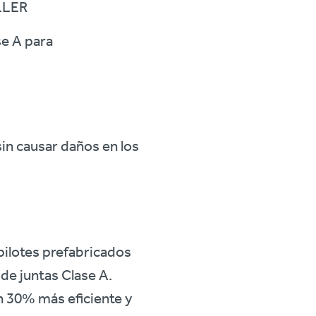
ELLER
e A para
sin causar daños en los
pilotes prefabricados
de juntas Clase A.
n 30% más eficiente y