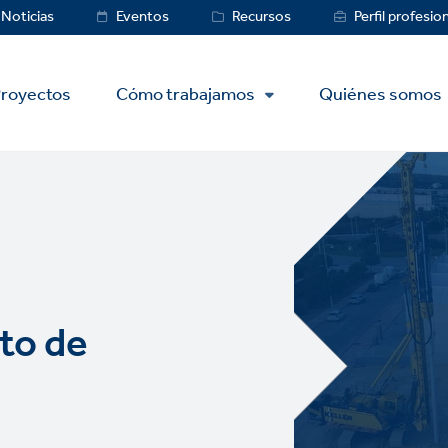
ce
Noticias
Eventos
Recursos
Perfil profesio
royectos
Cómo trabajamos
Quiénes somos
rto de