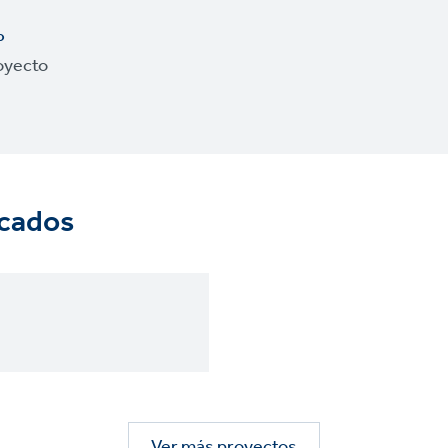
o
oyecto
icados
Ver más proyectos