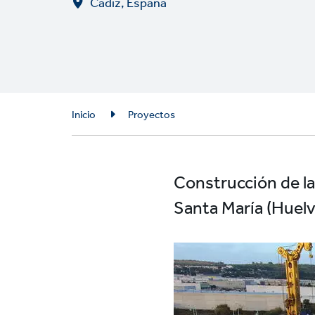
Cadiz, España
Breadcrumb
Inicio
Proyectos
Construcción de la
Santa María (Huelv