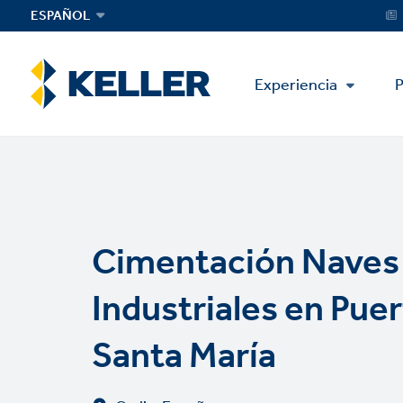
Skip
Servi
ESPAÑOL
Menu
to
main
content
Main
Experiencia
P
Menu
Cimentación Naves
Industriales en Pue
Santa María