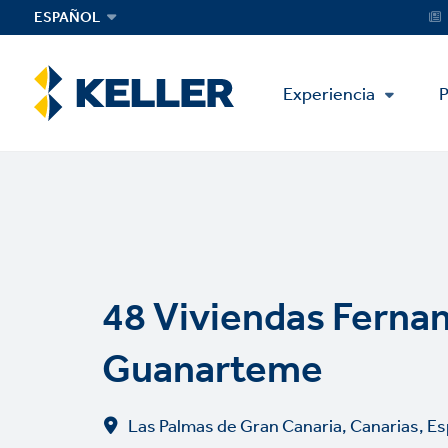
Skip
Servi
ESPAÑOL
Menu
to
main
content
Main
Experiencia
P
Menu
48 Viviendas Ferna
Guanarteme
Las Palmas de Gran Canaria, Canarias, E