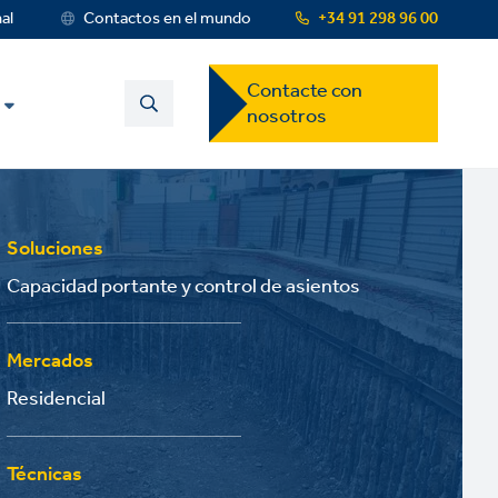
nal
Contactos en el mundo
+34 91 298 96 00
Contact
Contacte con
US
nosotros
Dropdown
Menu
Soluciones
Capacidad portante y control de asientos
Mercados
Residencial
Técnicas