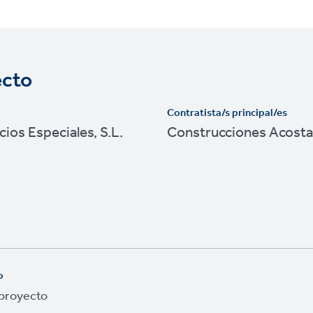
ecto
Contratista/s principal/es
cios Especiales, S.L.
Construcciones Acosta 
r
o
 proyecto