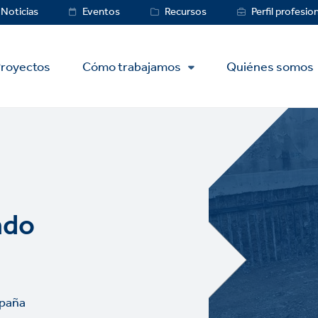
ce
Noticias
Eventos
Recursos
Perfil profesio
royectos
Cómo trabajamos
Quiénes somos
ndo
spaña