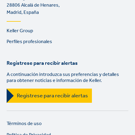
28806 Alcalá de Henares,
Madrid, España
Footer
Keller Group
links
Perfiles profesionales
Regístrese para recibir alertas
A continuación introduzca sus preferencias y detalles
para obtener noticias e información de Keller.
Regístrese para recibir alertas
Legal
So
Términos de uso
links
lin