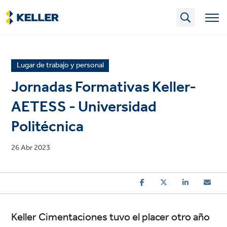
Skip
to
main
content
News
Lugar de trabajo y personal
article
Jornadas Formativas Keller-
category
AETESS - Universidad
Politécnica
Published
26 Abr 2023
on
Keller Cimentaciones tuvo el placer otro año