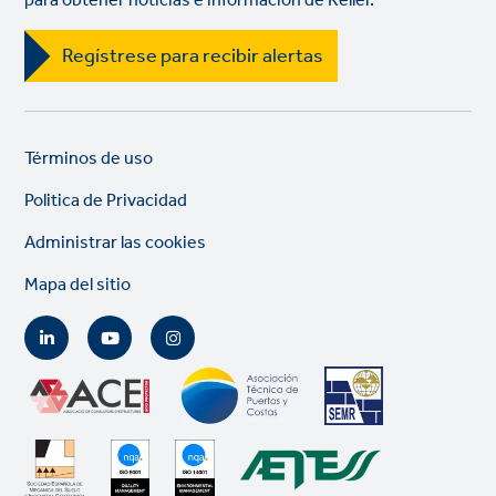
para obtener noticias e información de Keller.
Regístrese para recibir alertas
Legal
So
Términos de uso
links
lin
Politica de Privacidad
Administrar las cookies
Mapa del sitio